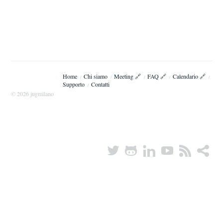
Home
Chi siamo
Meeting 🔗
FAQ 🔗
Calendario 🔗
/
/
/
/
/
Supporto
Contatti
/
© 2026 jugmilano
Twitter
Octocat
LinkedIn
YouTube
RSS
share