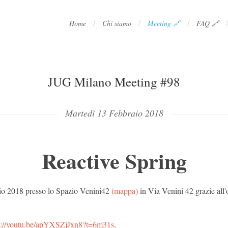
/
/
/
/
Home
Chi siamo
Meeting 🔗
FAQ 🔗
JUG Milano Meeting #98
Martedì 13 Febbraio 2018
Reactive Spring
aio 2018 presso lo Spazio Venini42
(mappa)
in Via Venini 42 grazie all'
s://youtu.be/apYXSZjJxn8?t=6m31s
.